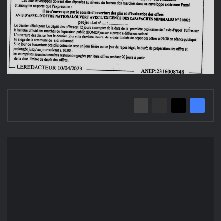
إعلان
عن
طلب
عروض
مفتوح
2023/01
بلدية
سيدي