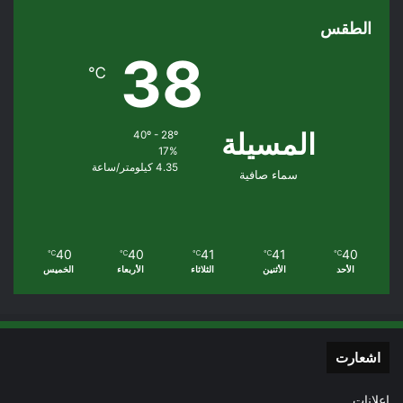
الطقس
38
℃
المسيلة
40º - 28º
17%
4.35 كيلومتر/ساعة
سماء صافية
40
40
41
41
40
℃
℃
℃
℃
℃
الأحد
الأثنين
الثلاثاء
الأربعاء
الخميس
اشعارت
إعلانات