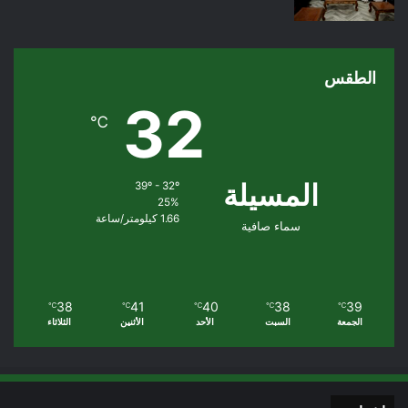
الطقس
32
℃
المسيلة
39º - 32º
25%
1.66 كيلومتر/ساعة
سماء صافية
38
41
40
38
39
℃
℃
℃
℃
℃
الجمعة
السبت
الأحد
الأثنين
الثلاثاء