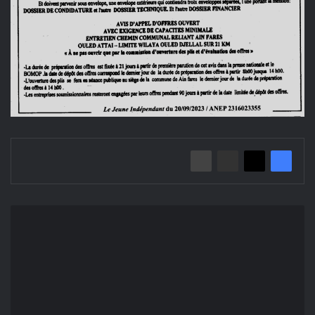
إعلان
عن
طلب
عروض
مفتوح
2023/03
بلدية
عين