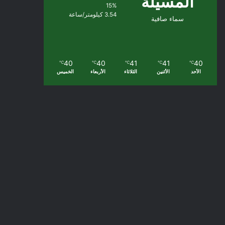
المسيلة
15%
3.54 كيلومتر/ساعة
سماء صافية
40
40
41
41
40
℃
℃
℃
℃
℃
الأحد
الأثنين
الثلاثاء
الأربعاء
الخميس