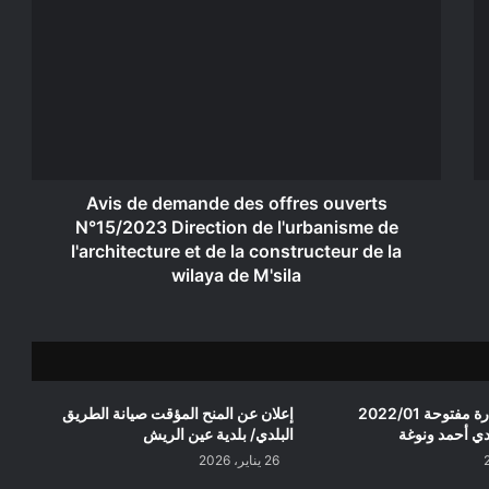
de
demande
des
offres
ouverts
N°15/2023
Direction
de
l'urbanisme
Avis de demande des offres ouverts
de
N°15/2023 Direction de l'urbanisme de
l'architecture
l'architecture et de la constructeur de la
et
wilaya de M'sila
de
la
constructeur
de
la
wilaya
إعلان عن استشارة مفتوحة 2022/01
إعلان عن المنح المؤقت صيانة الطريق
de
دي أحمد ونوغة
البلدي/ بلدية عين الريش
M'sila
26 يناير، 2026