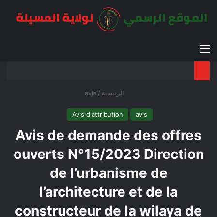
القائمة
بح
الوضع ا
الرئيسية
/
avis
Avis d'attribution
avis
Avis de demande des offres
ouverts N°15/2023 Direction
de l’urbanisme de
l’architecture et de la
constructeur de la wilaya de