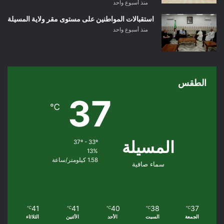
منذ أسبوع واحد
استقبالات المواطنين على مستوى مقر ولاية المسيلة
منذ أسبوع واحد
الطقس
37
℃
المسيلة
37º - 33º
13%
1.58 كيلومتر/ساعة
سماء صافية
41
41
40
38
37
℃
℃
℃
℃
℃
الجمعة
السبت
الأحد
الأثنين
الثلاثاء