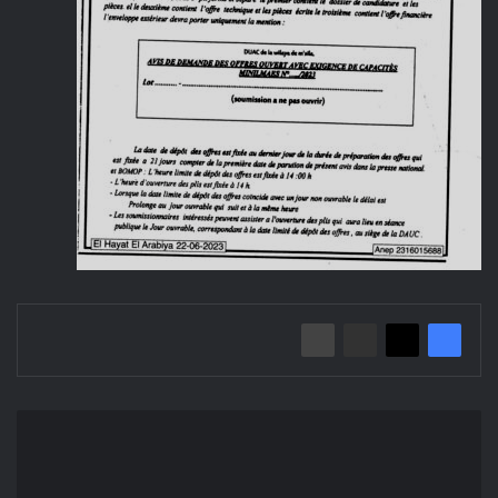
إعلان
عن
طلب
عروض