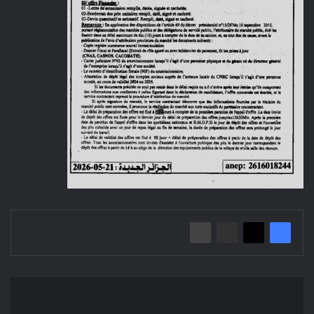
إعلان
عن
منح