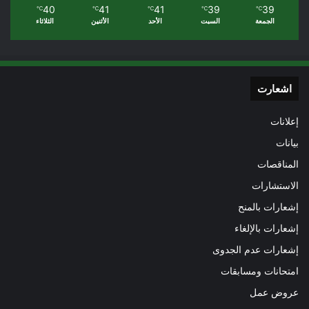
40
41
41
39
39
℃
℃
℃
℃
℃
الجمعة
السبت
الأحد
الأثنين
الثلاثاء
اشعارت
إعلانات
بيانات
المناقصات
الاستشارات
إشعارات بالمنح
إشعارات بالإلغاء
إشعارات عدم الجدوى
امتحانات ومسابقات
عروض عمل