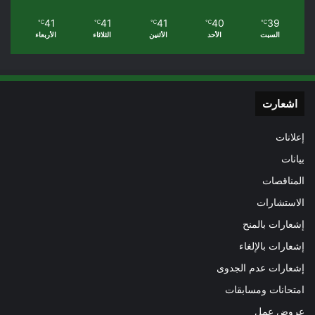
41
41
41
40
39
℃
℃
℃
℃
℃
السبت
الأحد
الأثنين
الثلاثاء
الأربعاء
اشعارت
إعلانات
بيانات
المناقصات
الاستشارات
إشعارات بالمنح
إشعارات بالإلغاء
إشعارات عدم الجدوى
امتحانات ومسابقات
عروض عمل