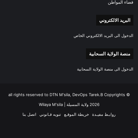
فضاء المواطن
البريد الالكتروني
الدخول الى البريد الالكتروني الخاص
منصة الولاية السحابية
الدخول الى منصة الولاية السحابية
all rights reserved to DTN M'sila, DevOps Tarek.B Copyrights ©
2026 ولاية المسيلة | Wilaya M'sila
روابـط مفيـدة
خريطة الموقـع
تنويه قـانوني
اتصل بنا
فيسبوك
‫X
‫YouTube
انستقرام