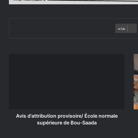
طباعة
Avis
d'attribution
provisoire/
École
normale
supérieure
de
Bou-
Saada
Avis d'attribution provisoire/ École normale
supérieure de Bou-Saada