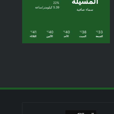
المسيلة
22%
5.39 كيلومتر/ساعة
سماء صافية
41
40
40
38
33
℃
℃
℃
℃
℃
الجمعة
السبت
الأحد
الأثنين
الثلاثاء