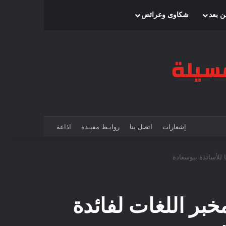
بحث عن
إضافة عمود جانبي
الوضع المظلم
ن بعد
شكاوى وعرائض
إشعارات
اتصل بنا
روابـط مفيـدة
اذاعة
 للأساتذة ببوسعادة
بر اللغات لفائدة