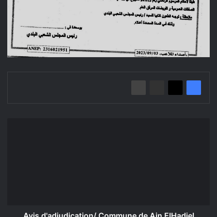
Avis
d'adjudication/
Commune
de
Ain
ElHadjel
Avis d'adjudication/ Commune de Ain ElHadjel