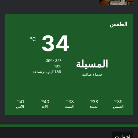
الطقس
34
℃
المسيلة
39º - 32º
18%
1.85 كيلومتر/ساعة
سماء صافية
41
40
38
38
39
℃
℃
℃
℃
℃
الخميس
الجمعة
السبت
الأحد
الأثنين
اشعارت