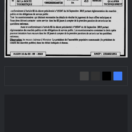
إعلان
عن
منح
مؤقت
لطلب
عروض