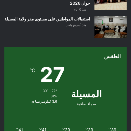
جوان 2026
منذ 6 أيام
استقبالات المواطنين على مستوى مقر ولاية المسيلة
منذ أسبوع واحد
الطقس
27
℃
المسيلة
39º - 27º
31%
3.6 كيلومتر/ساعة
سماء صافية
41
41
39
39
39
℃
℃
℃
℃
℃