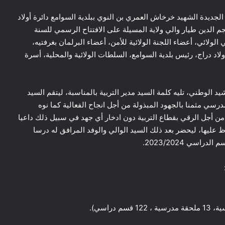
موسم الدراسي 2023-2024 من الثانوية الجديدة الشهيد خرخاش العمري بن النوي ببلدية السوامع دائرة أولاد
حة اليوم الثلاثاء 19 سبتمبر 2023 السيد نجم الدين طيار والي ولاية المسيلة على الافتتاح الرسمي للسنة
س الشعبي الولائي، أعضاء اللجنة الولائية للأمن، أعضاء البرلمان بغرفتيه،
لاد دراج، رئيس بلدية السوامع، السلطات الولائية والمحلية، أسرة
شيد الوطني، تليه كلمة السيد مدير التربية بالمناسبة، ليتقم السيد
مدرسي مثمنا بالجهود المبذولة من أجل انجاح الفعالية كما نوه
من أجل الرقي بقطاع التربية دون ادخار أي جهد في سبيل ذلك داعيا
ظ عليها، ليحضر بعد ذلك السيد الوالي والوفد المرافق له درسا
اسي 2023/2024.