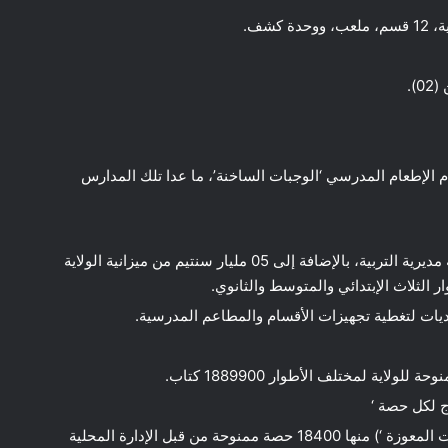
ية من مجموع 706مدرسة، تقدم الإطعام المدرسي ‘الوجبات الساخنة’، ما عدا تلك المدارس
تخصيص 49 مليار و400 مليون سنتيم من ميزانية مديرية التربية، بالإضافة إلى 05 مليار سنتيم من ميزانية الولاية
 الثلاث الإبتدائي والمتوسط والثانوي.
اية لمختلف الأطوار 1889900 كتاب.
إقتناء 30175 حقيبة مدرسية ومئزر لفائدة العائلات المعوزة ‘) منها 18400 حصة ممنوحة من قبل الإدارة المحلية