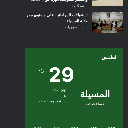
منذ 6 أيام
استقبالات المواطنين على مستوى مقر
ولاية المسيلة
منذ أسبوع واحد
الطقس
29
℃
المسيلة
39º - 28º
33%
4.58 كيلومتر/ساعة
سماء صافية