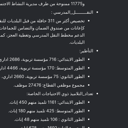
و11775 ممنوحة من طرف مديرية النشاط الاجتماعي.
النقــــــــــل_المدرسي :
كإعانات من صندوق الضمان والتضامن للجماعات ا
البلديات.
التأطير:
الطور الابتدائي: 716 مؤسسة تربوية، 2686 اداري، 8331 استاذة منهم 316 لغة انجليزية و444 تربية بدنية.
الطور المتوسط: 170 مؤسسة تربوية، 4466 اداري، 5855 أستاذ.
الطور الثانوي: 75 مؤسسة تربوية، 2660 اداري، 3478 استاذ.
مجموع موظفي القطاع: 27476 موظف.
تعداد_التلاميذ ذوي الاحتياجات الخاصة:
الطور الابتدائي: 1161 تلميذ منهم 450 إناث.
الطور المتوسط: 425 تلميذ منهم 180 إناث.
الطور الثانوي : 106 تلميذ منهم 48 إناث.
المجموع العام: 1692 منهم 678 اناث.