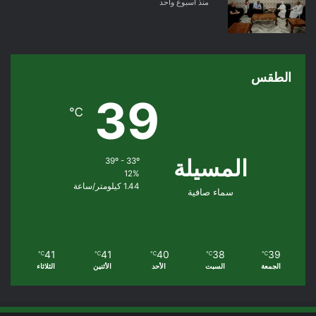
منذ أسبوع واحد
الطقس
39
℃
المسيلة
39º - 33º
12%
1.44 كيلومتر/ساعة
سماء صافية
41
41
40
38
39
℃
℃
℃
℃
℃
الجمعة
السبت
الأحد
الأثنين
الثلاثاء