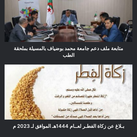
دعم
جامعة
محمد
بوضياف
بالمسيلة
بملحقة
الطب
متابعة ملف دعم جامعة محمد بوضياف بالمسيلة بملحقة
الطب
بـلاغ
عن
زكاة
الفطـر
لعــام
1444هـ
الموافق
لـ
2023
م
بـلاغ عن زكاة الفطـر لعــام 1444هـ الموافق لـ 2023 م