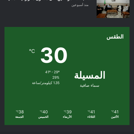
منذ أسبوعين
الطقس
30
℃
المسيلة
41º - 29º
29%
1.35 كيلومتر/ساعة
سماء صافية
38
40
39
41
41
℃
℃
℃
℃
℃
الأثنين
الثلاثاء
الأربعاء
الخميس
الجمعة