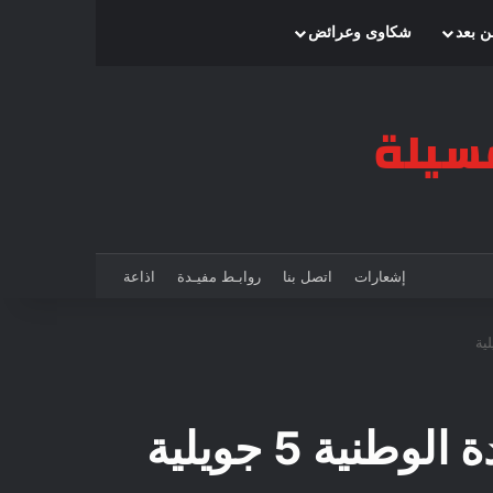
بحث عن
إضافة عمود جانبي
الوضع المظلم
ن بعد
شكاوى وعرائض
إشعارات
اتصل بنا
روابـط مفيـدة
اذاعة
ية 5 جويلية