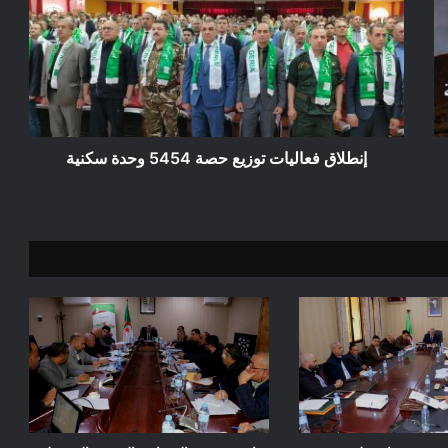
توزيع
حصة
5454
وحدة
سكنية
إنطلاق فعاليات توزيع حصة 5454 وحدة سكنية