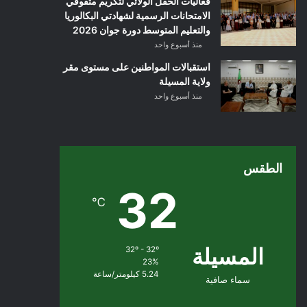
فعاليات الحفل الولائي لتكريم متفوقي
الامتحانات الرسمية لشهادتي البكالوريا
والتعليم المتوسط دورة جوان 2026
منذ أسبوع واحد
استقبالات المواطنين على مستوى مقر
ولاية المسيلة
منذ أسبوع واحد
الطقس
32
℃
المسيلة
32º - 32º
23%
5.24 كيلومتر/ساعة
سماء صافية