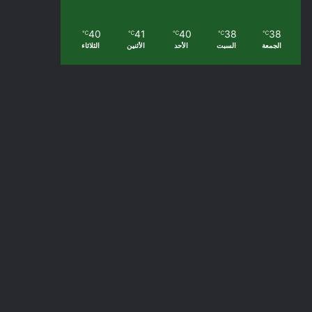
40
41
40
38
38
℃
℃
℃
℃
℃
الجمعة
السبت
الأحد
الأثنين
الثلاثاء