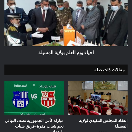
الداخلية
يوم
والجماعات
العلم
المحلية
بولاية
والتهيئة
المسيلة
العمرانية
احياء يوم العلم بولاية المسيلة
مقالات ذات صلة
انعقاد المجلس التنفيذي لولاية
مباراة كأس الجمهورية نصف النهائي
المسيلة
نجم شباب مقرة-فريق شباب
بلوزداد