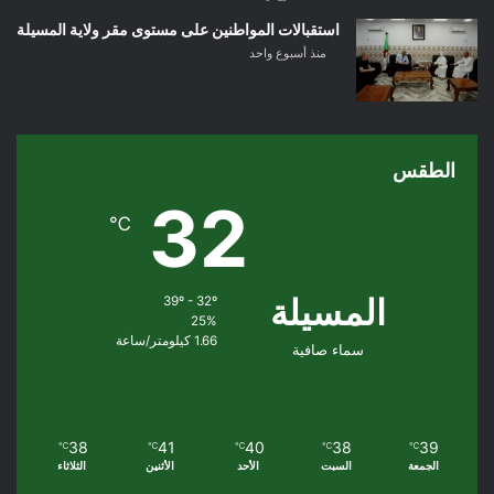
استقبالات المواطنين على مستوى مقر ولاية المسيلة
منذ أسبوع واحد
الطقس
32
℃
المسيلة
39º - 32º
25%
1.66 كيلومتر/ساعة
سماء صافية
38
41
40
38
39
℃
℃
℃
℃
℃
الجمعة
السبت
الأحد
الأثنين
الثلاثاء