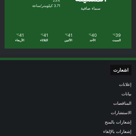
23%
3.71 كيلومتر/ساعة
سماء صافية
41
41
41
40
39
℃
℃
℃
℃
℃
السبت
الأحد
الأثنين
الثلاثاء
الأربعاء
اشعارت
إعلانات
بيانات
المناقصات
الاستشارات
إشعارات بالمنح
إشعارات بالإلغاء