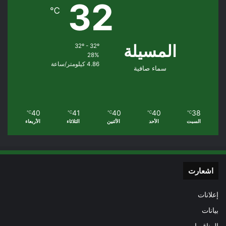
32
℃
المسيلة
32º - 32º
28%
4.86 كيلومتر/ساعة
سماء صافية
40
41
40
40
38
℃
℃
℃
℃
℃
السبت
الأحد
الأثنين
الثلاثاء
الأربعاء
اشعارت
إعلانات
بيانات