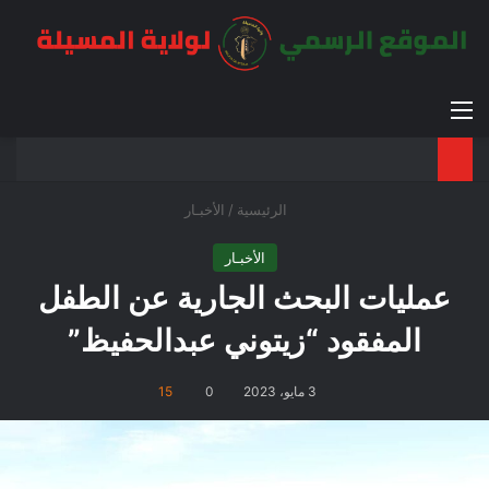
القائمة
بح
الوضع ا
الرئيسية
/
الأخبـار
الأخبـار
عمليات البحث الجارية عن الطفل
المفقود “زيتوني عبدالحفيظ”
3 مايو، 2023
0
15