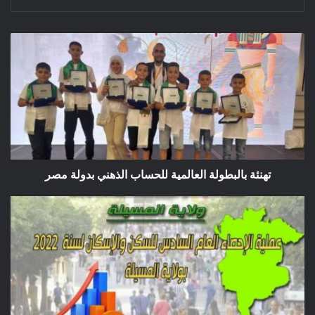
تهنئة
بالبطولة
العالمية
للحساب
الذهني
بدولة
مصر
تهنئة بالبطولة العالمية للحساب الذهني بدولة مصر
الإستعدادات
والتحضيرات
لعملية
الإحصاء
العام
السادس
للسكان
والإسكان