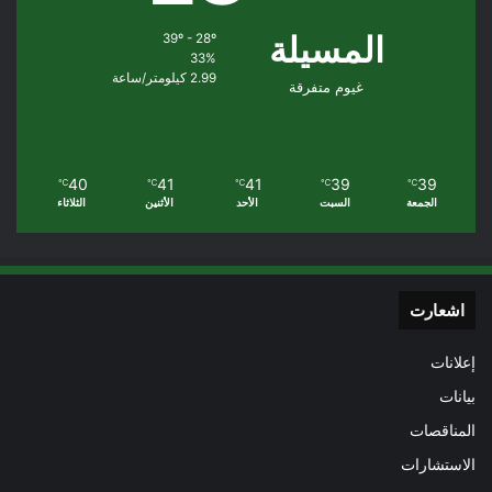
المسيلة
39º - 28º
33%
2.99 كيلومتر/ساعة
غيوم متفرقة
40
41
41
39
39
℃
℃
℃
℃
℃
الجمعة
السبت
الأحد
الأثنين
الثلاثاء
اشعارت
إعلانات
بيانات
المناقصات
الاستشارات