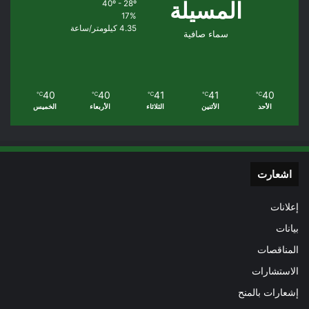
المسيلة
40º - 28º
17%
4.35 كيلومتر/ساعة
سماء صافية
40
40
41
41
40
℃
℃
℃
℃
℃
الأحد
الأثنين
الثلاثاء
الأربعاء
الخميس
اشعارت
إعلانات
بيانات
المناقصات
الاستشارات
إشعارات بالمنح