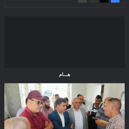
هـــام
هـــام
زيارة
ميدانية
لمعاينة
مختلف
المشاريع
الجاري
انجازها