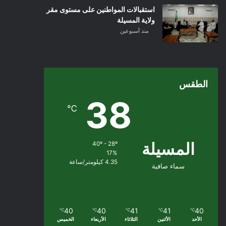
استقبالات المواطنين على مستوى مقر
ولاية المسيلة
منذ أسبوعين
الطقس
38
℃
المسيلة
40º - 28º
17%
4.35 كيلومتر/ساعة
سماء صافية
40
40
41
41
40
℃
℃
℃
℃
℃
الأحد
الأثنين
الثلاثاء
الأربعاء
الخميس