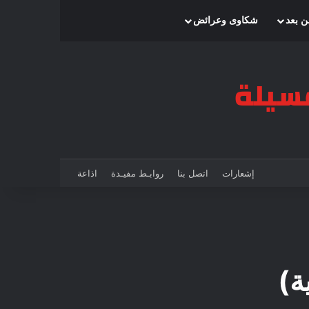
بحث عن
إضافة عمود جانبي
الوضع المظلم
ن بعد
شكاوى وعرائض
إشعارات
اتصل بنا
روابـط مفيـدة
اذاعة
ة)