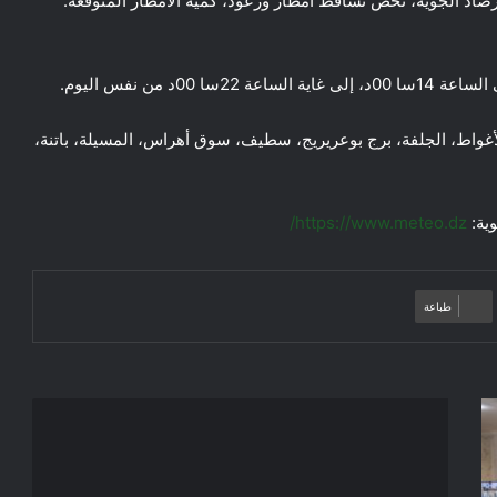
أرصاد الجوية، تخص تساقط أمطار ورعود، كَمية الأمطار المتوقعة:
لأغواط، الجلفة، برج بوعريريج، سطيف، سوق أهراس، المسيلة، باتنة،
وية:
https://www.meteo.dz/
طباعة
بيان
36
بخصوص
نشر