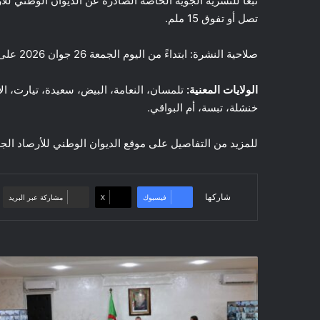
تبعًا للنشرية الجوية الخاصة الصادرة عن الديوان الوطني لل
تصل أو تفوق 15 ملم.
صلاحية النشرة: ابتداءً من اليوم الجمعة 26 جوان 2026 على الساعة 14سا 00د، إلى غاية الساعة 22سا 00د من نفس اليوم.
الولايات المعنية:
تلمسان، النعامة، البيض، سعيدة، تيارت، ا
خنشلة، تبسة، أم البواقي.
للمزيد من التفاصيل على موقع الديوان الوطني للأرصاد الج
شاركها
فيسبوك
‫X
مشاركة عبر البريد
اجتماع
تنسيقي
مع
السيدات