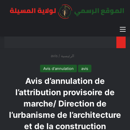
القائمة
بح
الوضع ا
الرئيسية
/
avis
Avis d'annulation
avis
Avis d’annulation de
l’attribution provisoire de
marche/ Direction de
l’urbanisme de l’architecture
et de la construction