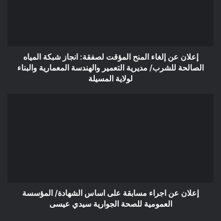
المؤقت
لصفقة:
انجاز
شبكة
المياه
الصالحة
إعلان عن إلغاء المنح المؤقت لصفقة: انجاز شبكة المياه
للشرب/
الصالحة للشرب/ مديرية التعمير والهندسة المعمارية والبناء
مديرية
لولاية المسيلة
التعمير
والهندسة
إعلان
المعمارية
عن
والبناء
اجراء
لولاية
مسابقة
المسيلة
على
اساس
الشهادة/
المؤسسة
العمومية
للصحة
إعلان عن اجراء مسابقة على اساس الشهادة/ المؤسسة
الجوارية
العمومية للصحة الجوارية سيدي عيسى
سيدي