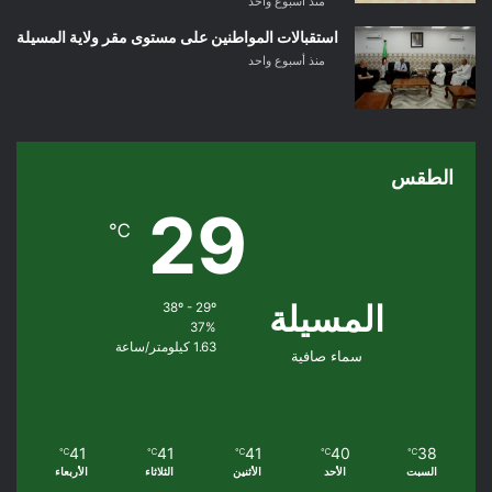
منذ أسبوع واحد
استقبالات المواطنين على مستوى مقر ولاية المسيلة
منذ أسبوع واحد
الطقس
29
℃
المسيلة
38º - 29º
37%
1.63 كيلومتر/ساعة
سماء صافية
41
41
41
40
38
℃
℃
℃
℃
℃
السبت
الأحد
الأثنين
الثلاثاء
الأربعاء