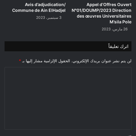
Avis d’adjudication/
Appel d’Offres Ouvert
Commune de Ain ElHadjel
N°01/DOUMP/2023 Direction
des œuvres Universitaires
3 سبتمبر، 2023
M’sila Pole
26 مارس، 2023
اترك تعليقاً
لن يتم نشر عنوان بريدك الإلكتروني.
الحقول الإلزامية مشار إليها بـ
*
ا
ل
ت
ع
ل
ي
ق
*