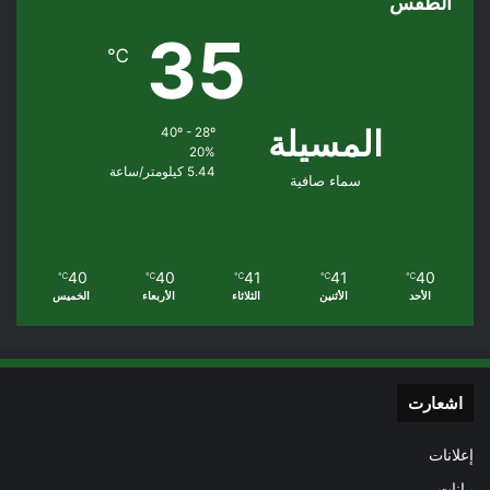
الطقس
35
℃
المسيلة
40º - 28º
20%
5.44 كيلومتر/ساعة
سماء صافية
40
40
41
41
40
℃
℃
℃
℃
℃
الأحد
الأثنين
الثلاثاء
الأربعاء
الخميس
اشعارت
إعلانات
بيانات