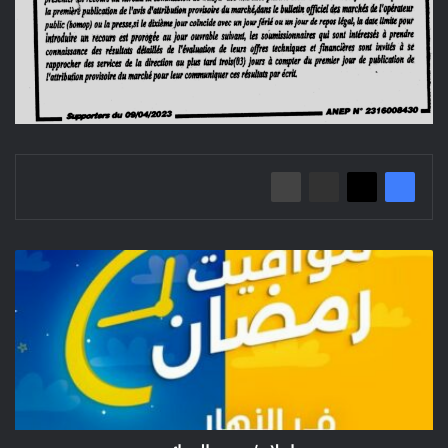
إعلان/
بريــد
الجزائــر