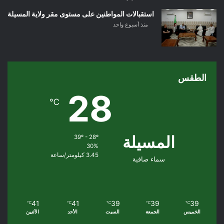
استقبالات المواطنين على مستوى مقر ولاية المسيلة
منذ أسبوع واحد
الطقس
28
℃
المسيلة
39º - 28º
30%
3.45 كيلومتر/ساعة
سماء صافية
41
41
39
39
39
℃
℃
℃
℃
℃
الخميس
الجمعة
السبت
الأحد
الأثنين