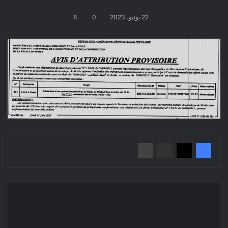
22 يونيو، 2023
0
8
إعلان
عن
منح
مؤقت: