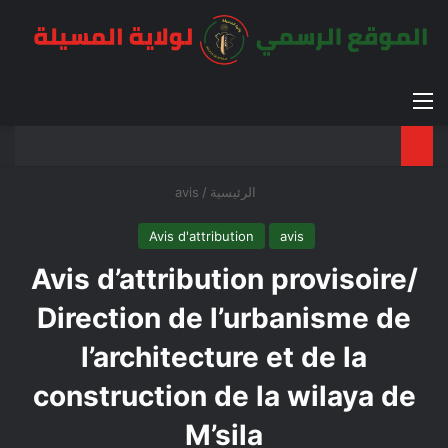
القائمة
بح
الوضع ا
الرئيسية
/
avis
Avis d'attribution
avis
Avis d’attribution provisoire/
Direction de l’urbanisme de
l’architecture et de la
construction de la wilaya de
M’sila