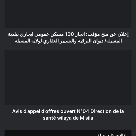
انجاز
100
مسكن
عمومي
ايجاري
ببلدية
إعلان عن منح مؤقت: انجاز 100 مسكن عمومي ايجاري ببلدية
المسيلة/
المسيلة/ ديوان الترقية والتسيير العقاري لولاية المسيلة
ديوان
الترقية
Avis
والتسيير
d'appel
العقاري
d'offres
لولاية
ouvert
المسيلة
N°04
Direction
de
la
santé
wilaya
Avis d'appel d'offres ouvert N°04 Direction de la
de
santé wilaya de M'sila
M'sila
مقالات ذات صلة