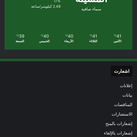
17%
2.49 كيلومتر/ساعة
سماء صافية
39
40
40
41
41
℃
℃
℃
℃
℃
الأثنين
الثلاثاء
الأربعاء
الخميس
الجمعة
اشعارت
إعلانات
بيانات
المناقصات
الاستشارات
إشعارات بالمنح
إشعارات بالإلغاء