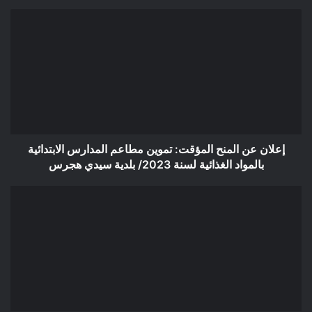
إعلان
عن
المنح
المؤقت:
تموين
مطاعم
المدارس
الابتدائية
بالمواد
الغذائية
إعلان عن المنح المؤقت: تموين مطاعم المدارس الابتدائية
لسنة
بالمواد الغذائية لسنة 2023/ بلدية سيدي هجرس
2023/
بلدية
إعلان
سيدي
عن
هجرس
منح
مؤقت
لصفقة/
المؤسسة
العمومية
الاستشفائية
بسيدي