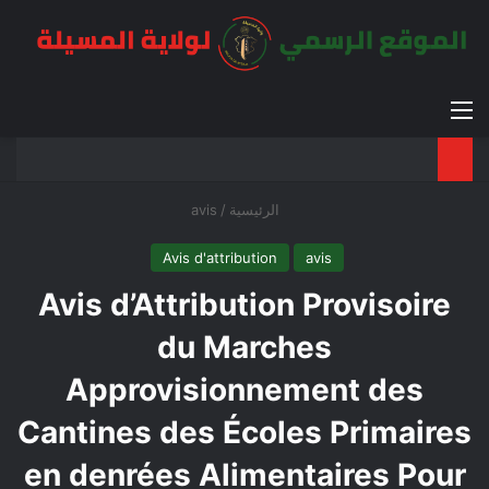
القائمة
بح
الوضع ا
الرئيسية
/
avis
Avis d'attribution
avis
Avis d’Attribution Provisoire
du Marches
Approvisionnement des
Cantines des Écoles Primaires
en denrées Alimentaires Pour