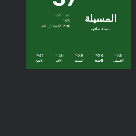
المسيلة
39º - 32º
14%
2.96 كيلومتر/ساعة
سماء صافية
41
40
38
38
39
℃
℃
℃
℃
℃
الخميس
الجمعة
السبت
الأحد
الأثنين