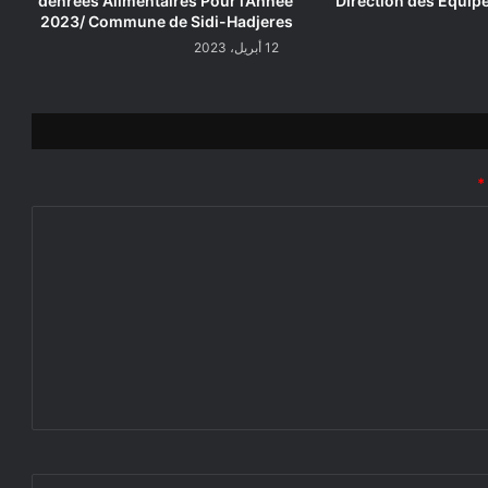
denrées Alimentaires Pour l’Année
Direction des Équip
2023/ Commune de Sidi-Hadjeres
12 أبريل، 2023
*