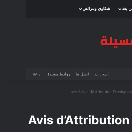
بحث عن
إضافة عمود جانبي
الوضع المظلم
ن بعد
شكاوى وعرائض
إشعارات
اتصل بنا
روابـط مفيـدة
اذاعة
avis
/
Avis d’Attribution Provisoi
Avis d’Attribution