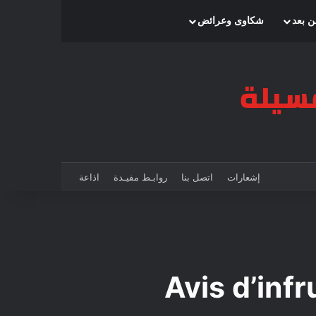
بحث عن
إضافة عمود جانبي
الوضع المظلم
ن بعد
شكاوى وعرائض
إشعارات
اتصل بنا
روابـط مفيـدة
اذاعة
Avis d’in