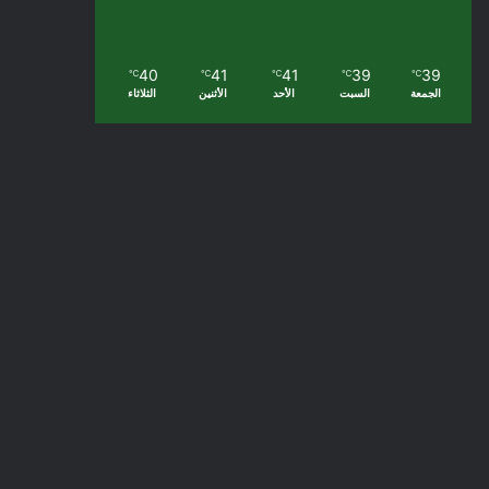
40
41
41
39
39
℃
℃
℃
℃
℃
الجمعة
السبت
الأحد
الأثنين
الثلاثاء