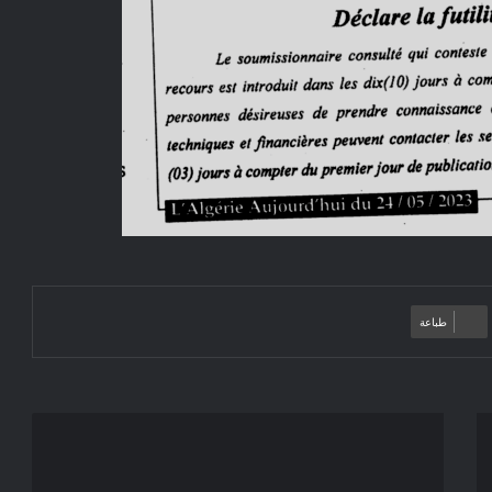
طباعة
إعلان
عن
المنح