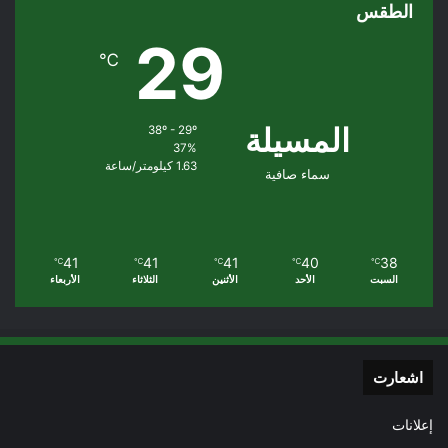
الطقس
29
℃
المسيلة
38º - 29º
37%
1.63 كيلومتر/ساعة
سماء صافية
41
41
41
40
38
℃
℃
℃
℃
℃
السبت
الأحد
الأثنين
الثلاثاء
الأربعاء
اشعارت
إعلانات