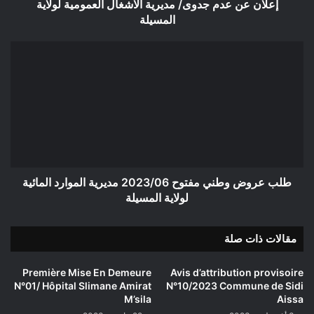
إعلان عن عدم جدوى/ مديرية الاشغال العمومية لولاية
المسيلة
طلب
عروض
وطني
مفتوح
2023/06
مديرية
الموارد
المائية
لولاية
المسيلة
طلب عروض وطني مفتوح 2023/06 مديرية الموارد المائية
لولاية المسيلة
مقالات ذات صلة
Première Mise En Demeure
Avis d’attribution provisoire
N°01/ Hôpital Slimane Amirat
N°10/2023 Commune de Sidi
M’sila
Aissa