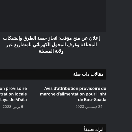
مؤقت:
انجاز
حصة
الطرق
والشبكات
المختلفة
وغرف
إعلان عن منح مؤقت: انجاز حصة الطرق والشبكات
المحول
المختلفة وغرف المحول الكهربائي للمشاريع عبر
الكهربائي
ولاية المسيلة
للمشاريع
عبر
ولاية
مقالات ذات صلة
المسيلة
ion provisoire
Avis d’attribution provisoire du
tration locale
marche d’alimentation pour l’inht
laya de M’sila
de Bou-Saada
24 ديسمبر، 2023
6 يونيو، 2023
اترك تعليقاً