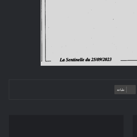
طباعة
إعلان
عن
توظيف: