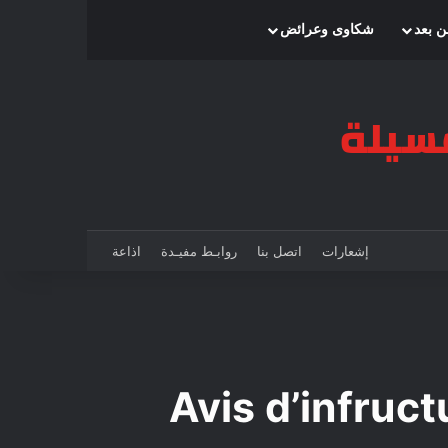
بحث عن
إضافة عمود جانبي
الوضع المظلم
ن بعد
شكاوى وعرائض
إشعارات
اتصل بنا
روابـط مفيـدة
اذاعة
Avis d’infruct