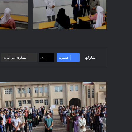
شاركها
فيسبوك
‫X
مشاركة عبر البريد
افتتاح
الموسم
الدراسي
2021-
2022