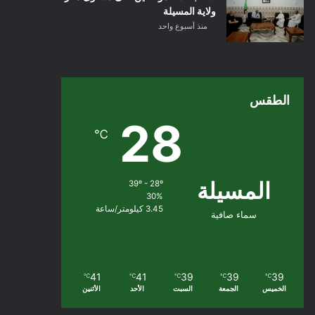
ولاية المسيلة
منذ أسبوع واحد
الطقس
28
℃
المسيلة
39º - 28º
30%
3.45 كيلومتر/ساعة
سماء صافية
41
41
39
39
39
℃
℃
℃
℃
℃
الخميس
الجمعة
السبت
الأحد
الأثنين