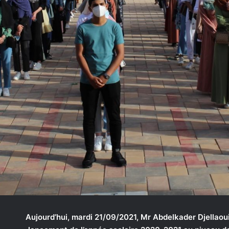
Aujourd’hui, mardi 21/09/2021, Mr Abdelkader Djellaoui,