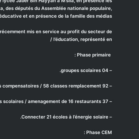
 lycée Jaber Bin Hayyan à M’sila, en présence les
ya, des députés du Assemblée nationale populaire,
e éducative et en présence de la famille des médias.
 récemment mis en service au profit du secteur de
l’éducation, représenté en /
Phase primaire :
– 04 groupes scolaires.
– 92 classes compensatoires / 58 classes remplacement
– 37 cantines scolaires / amenagement de 16 restaurants.
– Connecter 21 écoles à l’énergie solaire.
Phase CEM :