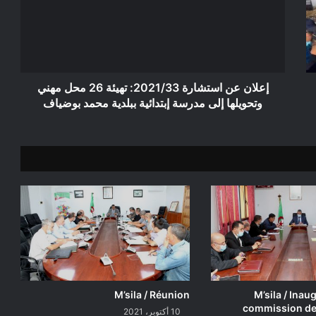
تهيئة
26
محل
مهني
وتحويلها
إلى
إعلان عن استشارة 2021/33: تهيئة 26 محل مهني
مدرسة
وتحويلها إلى مدرسة إبتدائية ببلدية محمد بوضياف
إبتدائية
ببلدية
محمد
بوضياف
M’sila / Réunion
M’sila / Inau
commission de 
10 أكتوبر، 2021