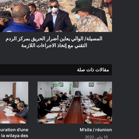
الحريق
بمركز
الردم
التقني
مع
إتخاذ
المسيلة/ الوالي يعاين أضرار الحريق بمركز الردم
الاجراءات
التقني مع إتخاذ الاجراءات اللازمة
اللازمة
مقالات ذات صلة
guration d’une
M’sila / réunion
la wilaya des
10 يناير، 2022