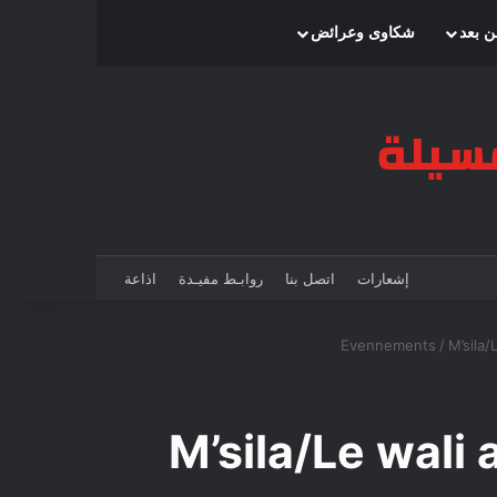
بحث عن
إضافة عمود جانبي
الوضع المظلم
ن بعد
شكاوى وعرائض
إشعارات
اتصل بنا
روابـط مفيـدة
اذاعة
Evennements
/
M’sila
M’sila/Le wali