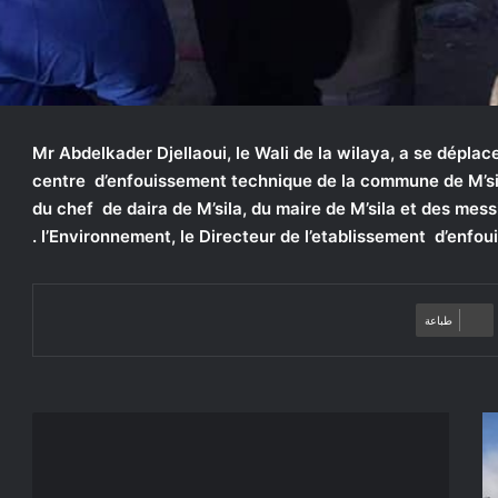
Mr Abdelkader Djellaoui, le Wali de la wilaya, a se déplac
centre d’enfouissement technique de la commune de M’sila
du chef de daira de M’sila, du maire de M’sila et des messi
l’Environnement, le Directeur de l’etablissement d’enfoui
طباعة
إعلان
عن
استشارة
2021/33: