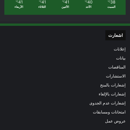
41
41
41
40
38
℃
℃
℃
℃
℃
السبت
الأحد
الأثنين
الثلاثاء
الأربعاء
اشعارت
إعلانات
بيانات
المناقصات
الاستشارات
إشعارات بالمنح
إشعارات بالإلغاء
إشعارات عدم الجدوى
امتحانات ومسابقات
عروض عمل