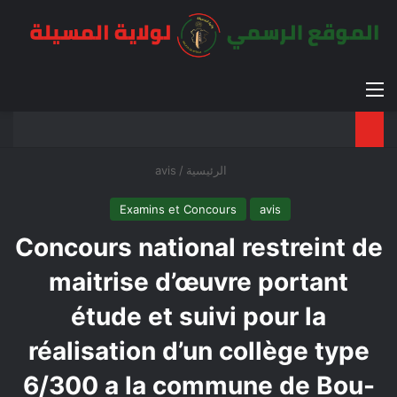
القائمة
بح
الوضع ا
الرئيسية
/
avis
Examins et Concours
avis
Concours national restreint de
maitrise d’œuvre portant
étude et suivi pour la
réalisation d’un collège type
6/300 a la commune de Bou-