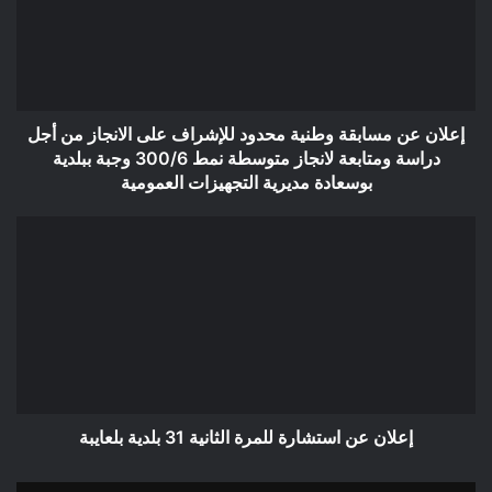
محدود
للإشراف
على
الانجاز
من
أجل
إعلان عن مسابقة وطنية محدود للإشراف على الانجاز من أجل
دراسة
دراسة ومتابعة لانجاز متوسطة نمط 300/6 وجبة ببلدية
ومتابعة
بوسعادة مديرية التجهيزات العمومية
لانجاز
متوسطة
إعلان
نمط
عن
300/6
استشارة
وجبة
للمرة
ببلدية
الثانية
بوسعادة
31
مديرية
بلدية
التجهيزات
بلعايبة
العمومية
إعلان عن استشارة للمرة الثانية 31 بلدية بلعايبة