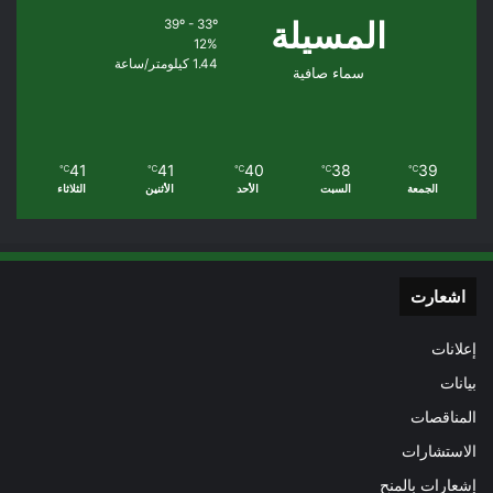
المسيلة
39º - 33º
12%
1.44 كيلومتر/ساعة
سماء صافية
41
41
40
38
39
℃
℃
℃
℃
℃
الجمعة
السبت
الأحد
الأثنين
الثلاثاء
اشعارت
إعلانات
بيانات
المناقصات
الاستشارات
إشعارات بالمنح