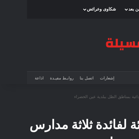
بحث عن
إضافة عمود جانبي
الوضع المظلم
ن بعد
شكاوى وعرائض
إشعارات
اتصل بنا
روابـط مفيـدة
اذاعة
 أشغال التدفئة لفائدة ثلاثة مدارس