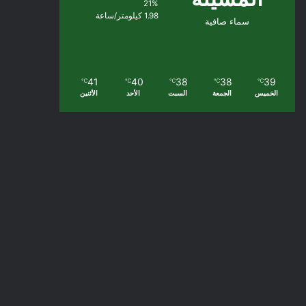
21%
1.98 كيلومتر/ساعة
سماء صافية
41
40
38
38
39
℃
℃
℃
℃
℃
الخميس
الجمعة
السبت
الأحد
الأثنين