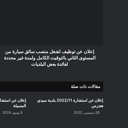
عن
توظيف
لشغل
منصب
سائق
سيارة
من
المستوى
الثاني
إعلان عن توظيف لشغل منصب سائق سيارة من
بالتوقيت
المستوى الثاني بالتوقيت الكامل ولمدة غير محددة
الكامل
لفائدة بعض البلديات
ولمدة
غير
محددة
مقالات ذات صلة
لفائدة
بعض
البلديات
إعلان عن استشارة 2022/11 بلدية سيدي
هجرس
المسيلة
28 ديسمبر، 2022
9 يونيو، 2024