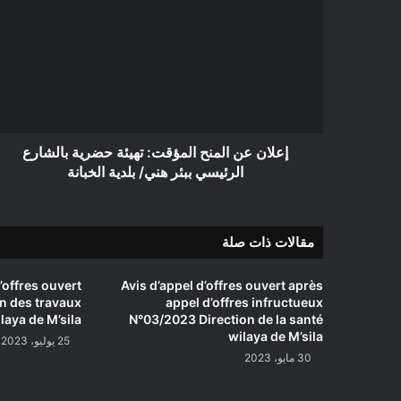
المنح
المؤقت:
تهيئة
حضرية
بالشارع
الرئيسي
ببئر
هني/
إعلان عن المنح المؤقت: تهيئة حضرية بالشارع
بلدية
الرئيسي ببئر هني/ بلدية الخبانة
الخبانة
مقالات ذات صلة
’offres ouvert
Avis d’appel d’offres ouvert après
n des travaux
appel d’offres infructueux
ilaya de M’sila
N°03/2023 Direction de la santé
wilaya de M’sila
25 يوليو، 2023
30 مايو، 2023