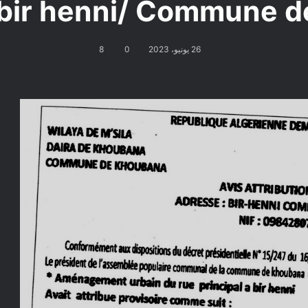
à bir henni/ Commune 
26 يونيو، 2023
0
8