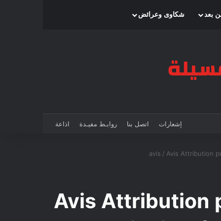
بحث عن
إضافة عمود جانبي
الوضع المظلم
ن بعد
شكاوى وعرائض
إشعارات
اتصل بنا
روابـط مفيـدة
اذاعة
avis
/
Avis Attribution 
Avis Attribution