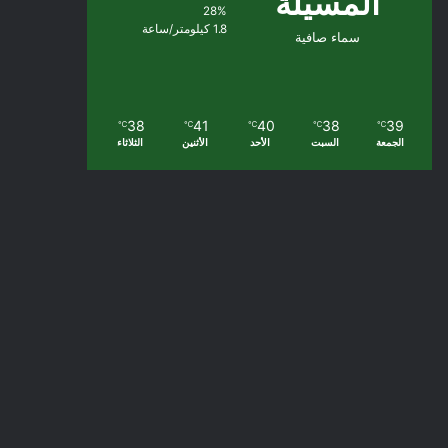
المسيلة
28%
1.8 كيلومتر/ساعة
سماء صافية
38
41
40
38
39
℃
℃
℃
℃
℃
الجمعة
السبت
الأحد
الأثنين
الثلاثاء