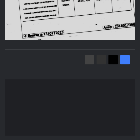
إعلان
عن
تصحيح
منح
مؤقت/
بلدية
المسيلة