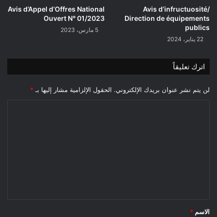
Avis d’Appel d’Offres National
Avis d’infructuosité/
Ouvert N° 01/2023
Direction de équipements
publics
5 مارس، 2023
22 يناير، 2024
اترك تعليقاً
لن يتم نشر عنوان بريدك الإلكتروني.
الحقول الإلزامية مشار إليها بـ
*
ا
ل
ت
ع
ل
ي
ق
*
الاسم
*