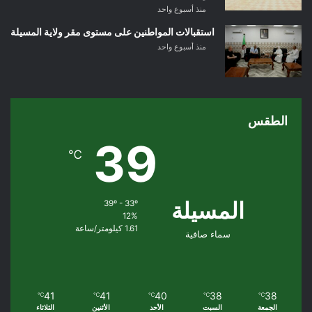
منذ أسبوع واحد
استقبالات المواطنين على مستوى مقر ولاية المسيلة
منذ أسبوع واحد
الطقس
39
℃
المسيلة
39º - 33º
12%
1.61 كيلومتر/ساعة
سماء صافية
41
41
40
38
38
℃
℃
℃
℃
℃
الجمعة
السبت
الأحد
الأثنين
الثلاثاء