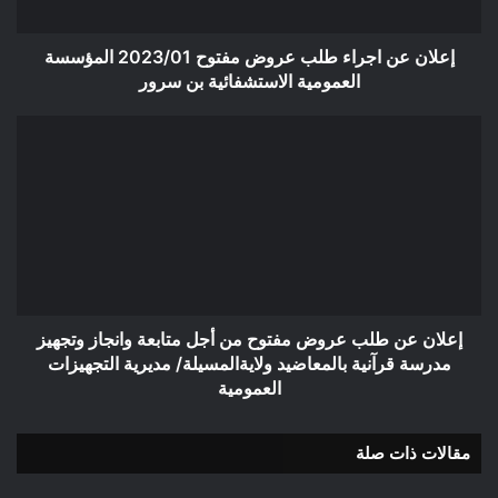
المؤسسة
العمومية
الاستشفائية
إعلان عن اجراء طلب عروض مفتوح 2023/01 المؤسسة
بن
العمومية الاستشفائية بن سرور
سرور
إعلان
عن
طلب
عروض
مفتوح
من
أجل
متابعة
وانجاز
وتجهيز
إعلان عن طلب عروض مفتوح من أجل متابعة وانجاز وتجهيز
مدرسة
مدرسة قرآنية بالمعاضيد ولايةالمسيلة/ مديرية التجهيزات
قرآنية
العمومية
بالمعاضيد
ولايةالمسيلة/
مقالات ذات صلة
مديرية
التجهيزات