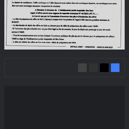
إعلان
عن
اجراء
طلب
عروض
مفتوح
2023/01