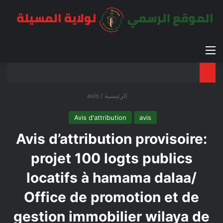
القائمة
بح
الوضع ا
الرئيسية
/
avis
Avis d'attribution
avis
Avis d’attribution provisoire:
projet 100 logts publics
locatifs à hamama dalaa/
Office de promotion et de
gestion immobilier wilaya de