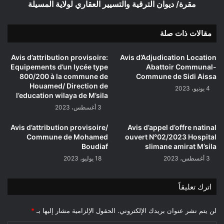
مقرة/
مقرة/ ديوان الترقية والتسيير العقاري لولاية المسيلة
ديوان
الترقية
مقالات ذات صلة
والتسيير
العقاري
لولاية
Avis d’attribution provisoire:
Avis d’Adjudication Location
المسيلة
Equipements d’un lycée type
Abattoir Communal-
800/200 à la commune de
Commune de Sidi Aissa
Houamed/ Direction de
4 يونيو، 2023
l’education wilaya de M’sila
3 أغسطس، 2023
Avis d’attribution provisoire/
Avis d’appel d’offre natinal
Commune de Mohamed
ouvert N°02/2023 Hospital
Boudiaf
slimane amirat M’sila
3 أغسطس، 2023
18 يوليو، 2023
اترك تعليقاً
لن يتم نشر عنوان بريدك الإلكتروني.
الحقول الإلزامية مشار إليها بـ
*