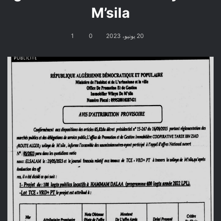
M’sila
20 يونيو، 2023
0
1