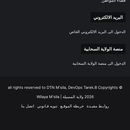
فضاء المواطن
البريد الالكتروني
الدخول الى البريد الالكتروني الخاص
منصة الولاية السحابية
الدخول الى منصة الولاية السحابية
all rights reserved to DTN M'sila, DevOps Tarek.B Copyrights ©
2026 ولاية المسيلة | Wilaya M'sila
روابـط مفيـدة
خريطة الموقـع
تنويه قـانوني
اتصل بنا
فيسبوك
‫X
‫YouTube
انستقرام