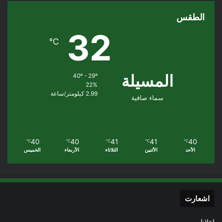
الطقس
32
℃
المسيلة
40º - 29º
22%
2.99 كيلومتر/ساعة
سماء صافية
40
40
41
41
40
℃
℃
℃
℃
℃
الأحد
الأثنين
الثلاثاء
الأربعاء
الخميس
اشعارت