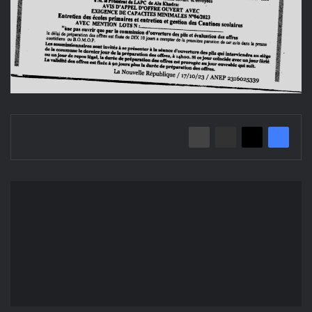
Annoncer
la
demande
d'offre
ouvertes
N°
03/2023
Commune
de