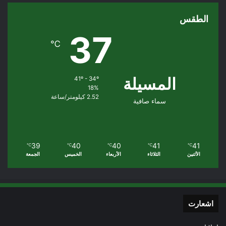
الطقس
37
℃
المسيلة
41º - 34º
18%
2.52 كيلومتر/ساعة
سماء صافية
39
40
40
41
41
℃
℃
℃
℃
℃
الأثنين
الثلاثاء
الأربعاء
الخميس
الجمعة
اشعارت