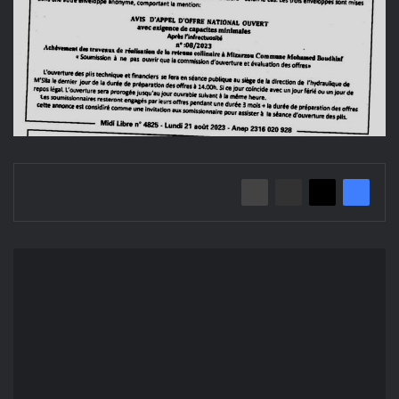
Mise
en
demeure
N°01/
Direction
des
équipements
publics