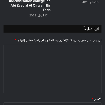
indemnisation college ibn
15 مايو، 2023
Abi Zyad al Al Qirwani Bir
Foda
17 أبريل، 2023
اترك تعليقاً
لن يتم نشر عنوان بريدك الإلكتروني.
الحقول الإلزامية مشار إليها بـ
*
ا
ل
ت
ع
ل
ي
ق
*
الاسم
*