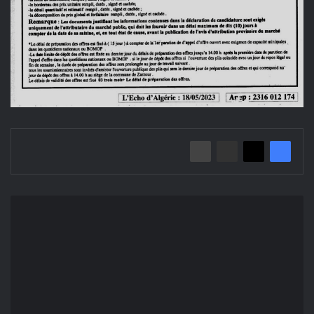
إعلان
عن
طلب
عروض
مفتوح
2023/02
بلدية
الزرزور