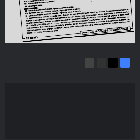
Avis
d'Appel
d'Offres
Ouvert
N°03/2023
Commune
de
M'sila