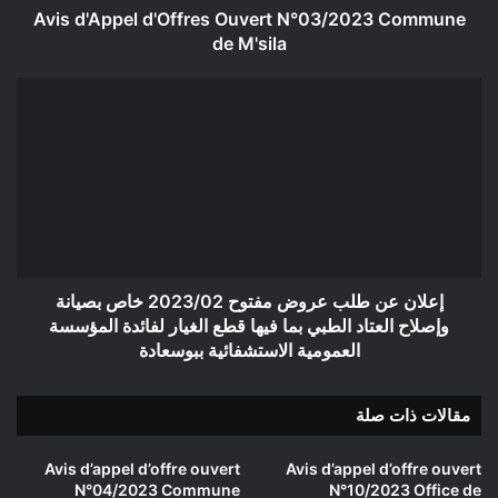
Avis d'Appel d'Offres Ouvert N°03/2023 Commune
de M'sila
إعلان
عن
طلب
عروض
مفتوح
2023/02
خاص
بصيانة
وإصلاح
العتاد
إعلان عن طلب عروض مفتوح 2023/02 خاص بصيانة
الطبي
وإصلاح العتاد الطبي بما فيها قطع الغيار لفائدة المؤسسة
بما
العمومية الاستشفائية ببوسعادة
فيها
قطع
مقالات ذات صلة
الغيار
لفائدة
المؤسسة
Avis d’appel d’offre ouvert
Avis d’appel d’offre ouvert
العمومية
N°04/2023 Commune
N°10/2023 Office de