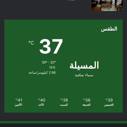
الطقس
37
℃
المسيلة
39º - 32º
14%
2.96 كيلومتر/ساعة
سماء صافية
41
40
38
38
39
℃
℃
℃
℃
℃
الخميس
الجمعة
السبت
الأحد
الأثنين