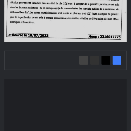
إعلان
عن
منح
مؤقت/
بلدية
محمد
بوضياف