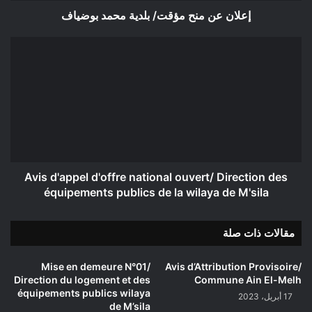
إعلان عن منح مؤقت/ بلدية محمد بوضياف
Avis
d'appel
d'offre
national
ouvert/
Direction
des
équipements
publics
de
Avis d'appel d'offre national ouvert/ Direction des
la
équipements publics de la wilaya de M'sila
wilaya
de
مقالات ذات صلة
M'sila
Mise en demeure N°01/
Avis d’Attribution Provisoire/
Direction du logement et des
Commune Ain El-Melh
équipements publics wilaya
17 أبريل، 2023
de M’sila