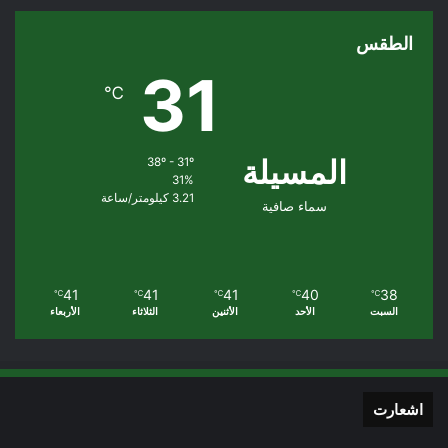
الطقس
31
℃
المسيلة
38º - 31º
31%
3.21 كيلومتر/ساعة
سماء صافية
41
41
41
40
38
℃
℃
℃
℃
℃
السبت
الأحد
الأثنين
الثلاثاء
الأربعاء
اشعارت