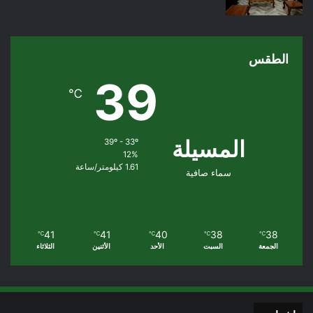
الطقس
39
℃
المسيلة
39º - 33º
12%
1.61 كيلومتر/ساعة
سماء صافية
41
41
40
38
38
℃
℃
℃
℃
℃
الجمعة
السبت
الأحد
الأثنين
الثلاثاء