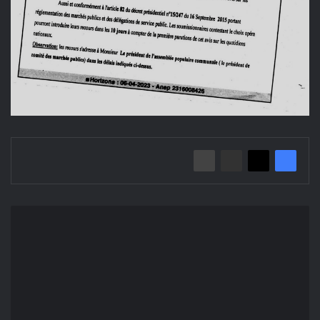
Avis
d'Attribution
Provisoire
des
Marches/
Commune
de
Ain-