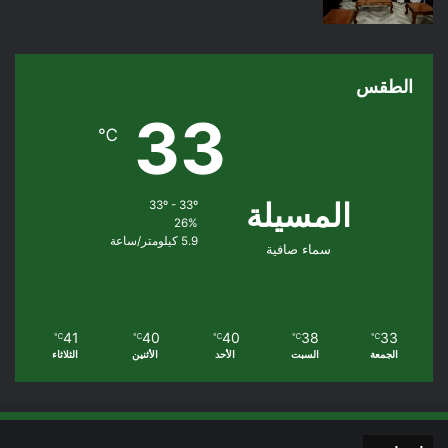
الطقس
33
℃
المسيلة
33º - 33º
26%
5.9 كيلومتر/ساعة
سماء صافية
41
40
40
38
33
℃
℃
℃
℃
℃
الجمعة
السبت
الأحد
الأثنين
الثلاثاء