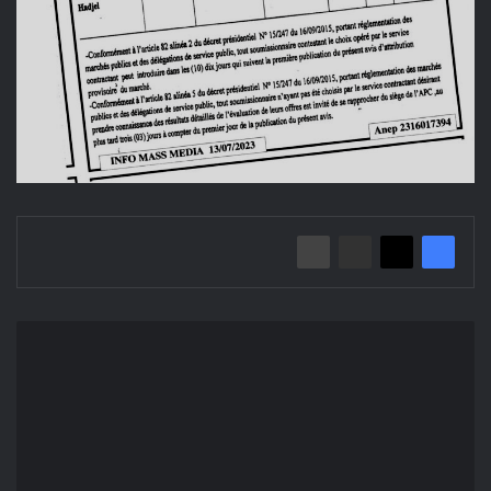
إعلان
عن
منح
مؤقت
لطلب
العروض
المفتوح