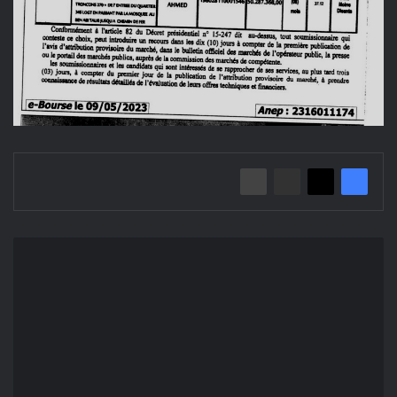
إعلان
عن
منح
مؤقت
2023/41:
انجاز
الطرقات
بالخرسانة
المزفتة