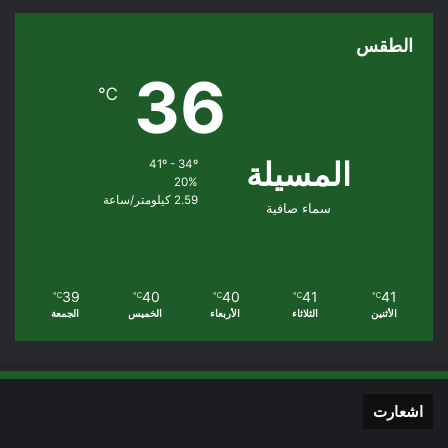
الطقس
36
℃
المسيلة
41º - 34º
20%
2.59 كيلومتر/ساعة
سماء صافية
39
40
40
41
41
℃
℃
℃
℃
℃
الأثنين
الثلاثاء
الأربعاء
الخميس
الجمعة
اشعارت