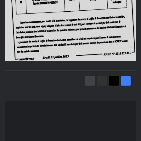
إعلان
عن
منح
مؤقت:
حراسة
وحماية