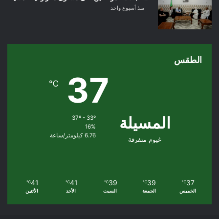
منذ أسبوع واحد
الطقس
37
℃
المسيلة
37º - 33º
16%
6.76 كيلومتر/ساعة
غيوم متفرقة
41
41
39
39
37
℃
℃
℃
℃
℃
الخميس
الجمعة
السبت
الأحد
الأثنين