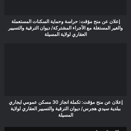
السكنات
المستعملة
والغير
المستغلة
إعلان عن منح مؤقت: حراسة وحماية السكنات المستعملة
مع
والغير المستغلة مع الأجراء المشتركة/ ديوان الترقية والتسيير
الأجراء
العقاري لولاية المسيلة
المشتركة/
ديوان
إعلان
الترقية
عن
والتسيير
منح
العقاري
مؤقت:
لولاية
تكملة
المسيلة
انجاز
30
مسكن
عمومي
ايجاري
إعلان عن منح مؤقت: تكملة انجاز 30 مسكن عمومي ايجاري
ببلدية
ببلدية سيدي هجرس/ ديوان الترقية والتسيير العقاري لولاية
سيدي
المسيلة
هجرس/
ديوان