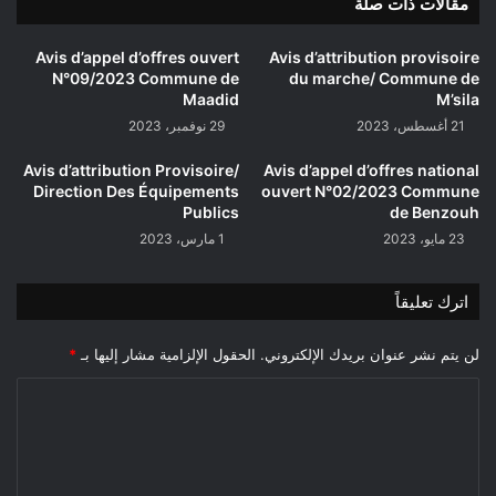
مقالات ذات صلة
الترقية
والتسيير
العقاري
Avis d’appel d’offres ouvert
Avis d’attribution provisoire
لولاية
N°09/2023 Commune de
du marche/ Commune de
المسيلة
Maadid
M’sila
21 أغسطس، 2023
29 نوفمبر، 2023
Avis d’attribution Provisoire/
Avis d’appel d’offres national
Direction Des Équipements
ouvert N°02/2023 Commune
Publics
de Benzouh
23 مايو، 2023
1 مارس، 2023
اترك تعليقاً
لن يتم نشر عنوان بريدك الإلكتروني.
الحقول الإلزامية مشار إليها بـ
*
ا
ل
ت
ع