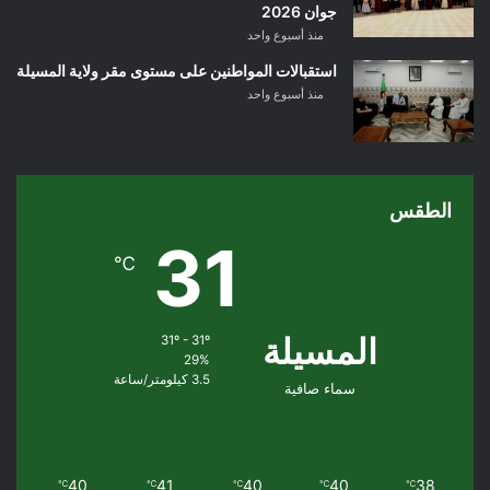
جوان 2026
منذ أسبوع واحد
استقبالات المواطنين على مستوى مقر ولاية المسيلة
منذ أسبوع واحد
الطقس
31
℃
المسيلة
31º - 31º
29%
3.5 كيلومتر/ساعة
سماء صافية
40
41
40
40
38
℃
℃
℃
℃
℃