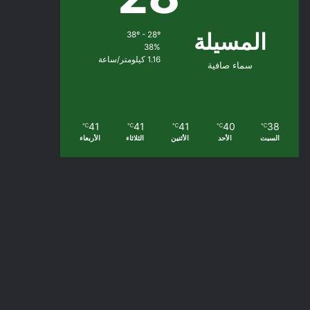
المسيلة
38º - 28º
38%
1.16 كيلومتر/ساعة
سماء صافية
41
41
41
40
38
℃
℃
℃
℃
℃
السبت
الأحد
الأثنين
الثلاثاء
الأربعاء