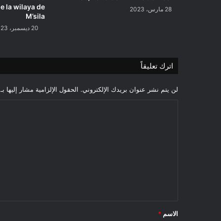
e la wilaya de
28 مارس، 2023
M’sila
20 ديسمبر، 2023
اترك تعليقاً
لن يتم نشر عنوان بريدك الإلكتروني.
الحقول الإلزامية مشار إليها بـ
ا
ل
ت
ع
ل
ي
ق
*
الاسم
*