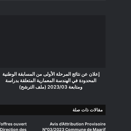
إعلان
عن
نتائج
المرحلة
الأولى
من
المسابقة
الوطنية
المحدودة
في
إعلان عن نتائج المرحلة الأولى من المسابقة الوطنية
الهندسة
المحدودة في الهندسة المعمارية المتعلقة بدراسة
المعمارية
ومتابعة 2023/03 (ملف الترشح)
المتعلقة
بدراسة
ومتابعة
مقالات ذات صلة
2023/03
(ملف
الترشح)
’offres ouvert
Avis d’Attribution Provisoire
Direction des
N°03/2023 Commune de Maarif