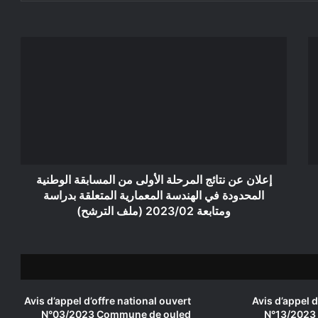
إعلان
عن
نتائج
المرحلة
الأولى
من
المسابقة
الوطنية
المحدودة
في
إعلان عن نتائج المرحلة الأولى من المسابقة الوطنية
الهندسة
المحدودة في الهندسة المعمارية المتعلقة بدراسة
المعمارية
ومتابعة 2023/02 (ملف الترشح)
المتعلقة
بدراسة
ومتابعة
2023/02
(ملف
الترشح)
Avis d’appel d’offre national ouvert
Avis d’appel d
N°03/2023 Commune de ouled
N°13/2023 